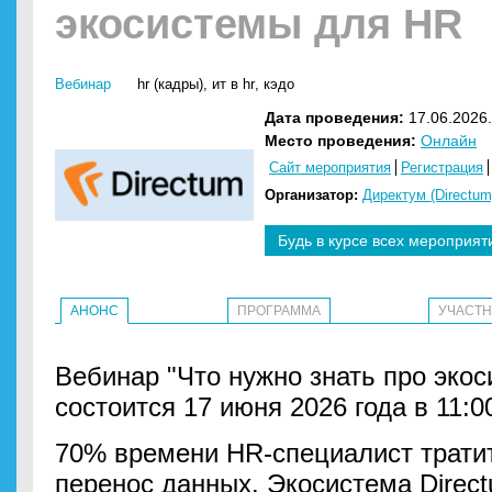
экосистемы для HR
Вебинар
hr (кадры)
,
ит в hr
,
кэдо
Дата проведения:
17.06.2026.
Место проведения:
Онлайн
Сайт мероприятия
Регистрация
Организатор:
Директум (Directum
Будь в курсе всех мероприят
АНОНС
ПРОГРАММА
УЧАСТ
Вебинар "Что нужно знать про эко
состоится 17 июня 2026 года в 11:00
70% времени HR-специалист тратит
перенос данных. Экосистема Direc