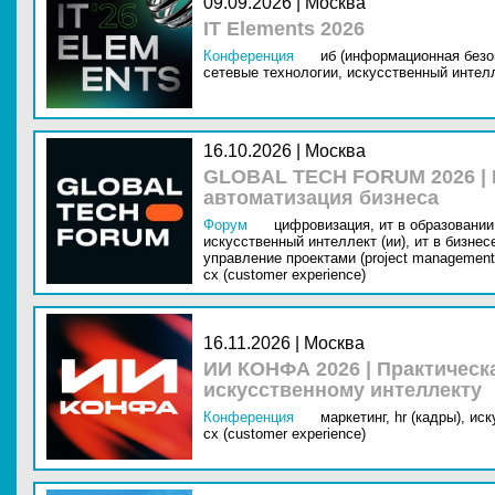
09.09.2026 | Москва
IT Elements 2026
Конференция
иб (информационная безо
сетевые технологии,
искусственный интелл
16.10.2026 | Москва
GLOBAL TECH FORUM 2026 |
автоматизация бизнеса
Форум
цифровизация,
ит в образовании 
искусственный интеллект (ии),
ит в бизнес
управление проектами (project management
cx (customer experience)
16.11.2026 | Москва
ИИ КОНФА 2026 | Практическ
искусственному интеллекту
Конференция
маркетинг,
hr (кадры),
иск
cx (customer experience)