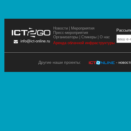
Новости
|
Мероприятия
Рассылк
Пресс-мероприятия
Организаторы
|
Спикеры
|
О нас
info@ict-online.ru
Аренда облачной инфраструктуры
Другие наши проекты:
- новос