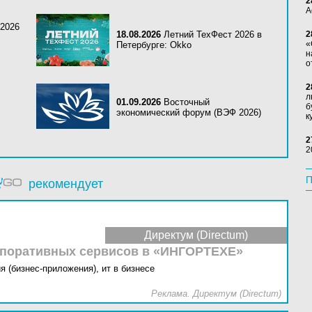
2
А
 2026
18.08.2026
Летний ТехФест 2026 в
2
«
Петербурге: Okko
н
о
2
л
01.09.2026
Восточный
б
экономический форум (ВЭФ 2026)
к
2
2
П
рекомендует
Директум (Directum)
рпоративных сервисов в «ИНГОРТЕХЕ»
я (бизнес-приложения),
ит в бизнесе
Реклама. Директум (Directum)