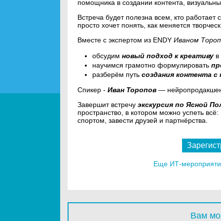
помощника в создании контента, визуальны
Встреча будет полезна всем, кто работает
просто хочет понять, как меняется творчес
Вместе с экспертом из ENDY
Иваном Торо
обсудим
новый подход к креативу
в 
научимся грамотно формулировать
п
разберём путь
создания контента с
Спикер -
Иван Торопов
— нейропродакшен 
Завершит встречу
экскурсия по Ясной
По
пространство, в котором можно успеть всё:
спортом, завести друзей и партнёрства.
Зарегист
Еще ИТ-мероприятия
Вам мо