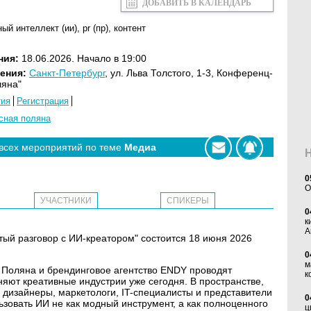
ДОБАВИТЬ В КАЛЕНДАРЬ
ый интеллект (ии)
,
pr (пр)
,
контент
ния:
18.06.2026. Начало в 19:00
ения:
Санкт-Петербург
, ул. Льва Толстого, 1-3, Конференц-
ляна"
тия
Регистрация
сная поляна
 всех мероприятий по теме
Медиа
0
O
УЧАСТНИКИ
СПИКЕРЫ
0
к
А
ый разговор с ИИ-креатором" состоится 18 июня 2026
0
м
Поляна и брендинговое агентство ENDY проводят
к
няют креативные индустрии уже сегодня. В пространстве,
дизайнеры, маркетологи, IT-специалисты и представители
0
ьзовать ИИ не как модный инструмент, а как полноценного
ц