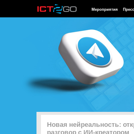
HTTP/1.0 200 OK Cache-Control: no-cache, private Date: Thu, 06
Мероприятия
Прес
Новая нейреальность: от
разговор с ИИ-креатором