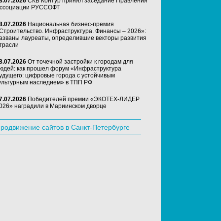
8.07.2026
СКБ Контур принял заседание Правления
ссоциации РУССОФТ
8.07.2026
Национальная бизнес-премия
Строительство. Инфраструктура. Финансы – 2026»:
азваны лауреаты, определившие векторы развития
трасли
8.07.2026
От точечной застройки к городам для
юдей: как прошел форум «Инфраструктура
удущего: цифровые города с устойчивым
ультурным наследием» в ТПП РФ
7.07.2026
Победителей премии «ЭКОТЕХ-ЛИДЕР
026» наградили в Мариинском дворце
родвижение сайтов в Санкт-Петербурге