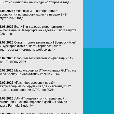
ESCO номинирован на конкурс «1С:Проект года»
3.08.2026
Основные ИТ-конференции и
ероприятия по цифровизации на неделе 3 - 9
вгуста 2026 года
3.08.2026
Все ИТ- и деловые мероприятия и
онференции в Петербурге на неделе с 3 по 9 августа
026 года
1.07.2026
Открыт прием заявок на XII Всероссийский
онкурс проектов в области корпоративного
олонтерства «Чемпионы добрых дел»
0.07.2026
Итоги 9-й технической конференции 1C-
arusTechDay 2026
0.07.2026
Международная ИТ-олимпиада GoIT.space
зяла бронзу на «Хакатонах России 2026»
9.07.2026
«Газинформсервис» провёл
еждународные киберучения для 22 команд из 12
тран на конференции ICT-Crime 2026
9.07.2026
ЛАНИТ подвел итоги специальной
оминации «Лучший цифровой двойник болида
ласса Formula Student»