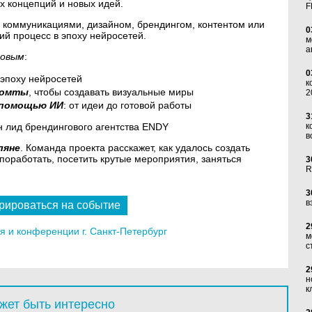
х концепций и новых идей.
F
 с коммуникациями, дизайном, брендингом, контентом или
0
кий процесс в эпоху нейросетей.
м
а
повым
:
0
эпоху нейросетей
к
ромты
, чтобы создавать визуальные миры
2
 помощью ИИ
: от идеи до готовой работы
3
лид брендингового агентства ENDY
к
в
ляне
. Команда проекта расскажет, как удалось создать
 поработать, посетить крутые мероприятия, заняться
3
R
3
в
рироваться на событие
2
 и конференции г. Санкт-Петербург
м
с
2
н
к
жет быть интересно