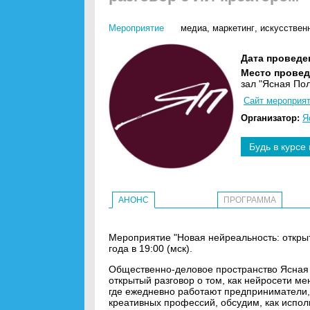
Мероприятие
медиа
,
маркетинг
,
искусственн
Дата проведе
Место провед
зал "Ясная По
Сайт мероприя
Организатор:
Я
Будь в курсе
АНОНС
ПРОГРАММА
Мероприятие "Новая нейреальность: открыт
года в 19:00 (мск).
Общественно-деловое пространство Ясная 
открытый разговор о том, как нейросети ме
где ежедневно работают предприниматели, 
креативных профессий, обсудим, как испол