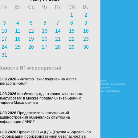
Пн
Вт
Ср
Чт
Пт
Сб
Вс
1
2
3
4
5
6
7
8
9
10
11
12
13
14
15
16
17
18
19
20
21
22
23
24
25
26
27
28
29
30
31
Новости ИТ-мероприятий
5.08.2026
«Интегро Текнолоджиз» на Airline
perations Forum
4.08.2026
Как бизнесу адаптироваться к новым
иберугрозам: в Москве прошел бизнес-бранч с
ндреем Масаловичем
4.08.2026
Представители предприятий
ашиностроения обменялись опытом на
онференции ЛАНИТ
4.08.2026
Проект ООО «ЦЦТ» (Группа «Борлас») по
ифровизации производственной безопасности в