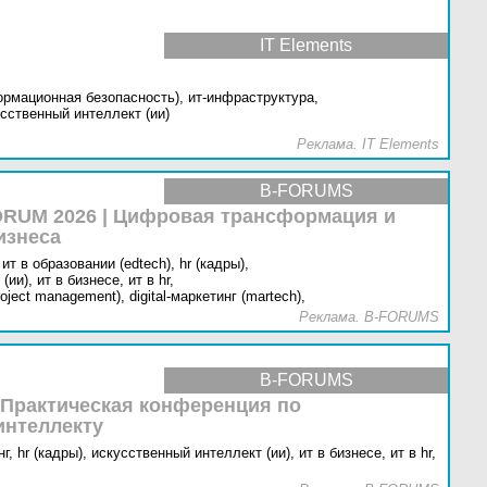
IT Elements
ормационная безопасность),
ит-инфраструктура,
сственный интеллект (ии)
Реклама. IT Elements
B-FORUMS
RUM 2026 | Цифровая трансформация и
изнеса
ит в образовании (edtech),
hr (кадры),
(ии),
ит в бизнесе,
ит в hr,
oject management),
digital-маркетинг (martech),
Реклама. B-FORUMS
B-FORUMS
 Практическая конференция по
интеллекту
г,
hr (кадры),
искусственный интеллект (ии),
ит в бизнесе,
ит в hr,