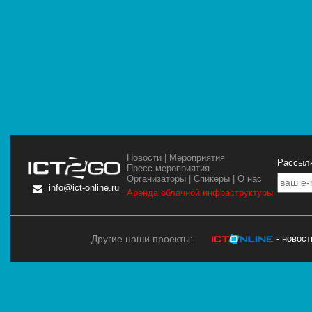
Новости
|
Мероприятия
Рассылк
Пресс-мероприятия
Организаторы
|
Спикеры
|
О нас
info@ict-online.ru
Аренда облачной инфраструктуры
Другие наши проекты:
- новос