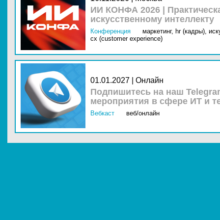
ИИ КОНФА 2026 | Практическ
искусственному интеллекту
Конференция
маркетинг,
hr (кадры),
иск
cx (customer experience)
01.01.2027 | Онлайн
Подпишитесь на наш Telegra
мероприятия в сфере ИТ и т
Вебкаст
веб/онлайн