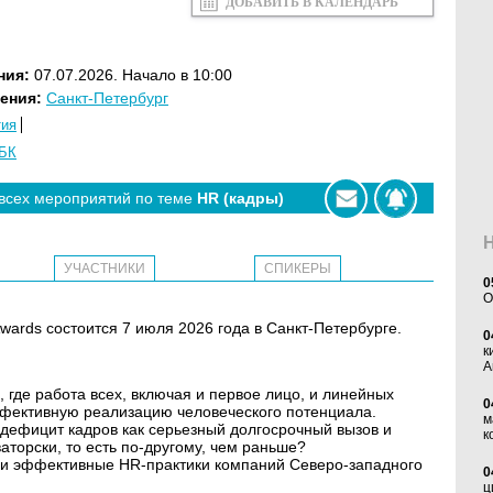
ДОБАВИТЬ В КАЛЕНДАРЬ
ния:
07.07.2026. Начало в 10:00
ения:
Санкт-Петербург
тия
БК
 всех мероприятий по теме
HR (кадры)
УЧАСТНИКИ
СПИКЕРЫ
0
O
wards состоится 7 июля 2026 года в Санкт-Петербурге.
0
к
А
где работа всех, включая и первое лицо, и линейных
0
ффективную реализацию человеческого потенциала.
м
 дефицит кадров как серьезный долгосрочный вызов и
к
аторски, то есть по-другому, чем раньше?
т и эффективные HR-практики компаний Северо-западного
0
ц