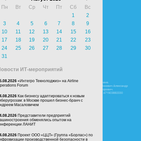
Пн
Вт
Ср
Чт
Пт
Сб
Вс
1
2
3
4
5
6
7
8
9
10
11
12
13
14
15
16
17
18
19
20
21
22
23
24
25
26
27
28
29
30
31
Новости ИТ-мероприятий
5.08.2026
«Интегро Текнолоджиз» на Airline
perations Forum
4.08.2026
Как бизнесу адаптироваться к новым
иберугрозам: в Москве прошел бизнес-бранч с
ндреем Масаловичем
4.08.2026
Представители предприятий
ашиностроения обменялись опытом на
онференции ЛАНИТ
4.08.2026
Проект ООО «ЦЦТ» (Группа «Борлас») по
ифровизации производственной безопасности в