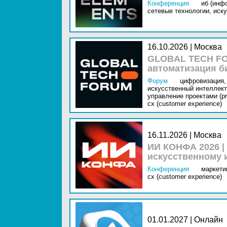
Конференция
иб (инф
сетевые технологии,
иску
16.10.2026 | Москва
GLOBAL TECH FO
автоматизация б
Форум
цифровизация,
искусственный интеллект 
управление проектами (pr
cx (customer experience)
16.11.2026 | Москва
ИИ КОНФА 2026 |
искусственному 
Конференция
маркетин
cx (customer experience)
01.01.2027 | Онлайн