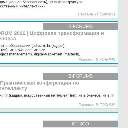
ормационная безопасность),
ит-инфраструктура,
сственный интеллект (ии)
Реклама. IT Elements
B-FORUMS
RUM 2026 | Цифровая трансформация и
изнеса
ит в образовании (edtech),
hr (кадры),
(ии),
ит в бизнесе,
ит в hr,
oject management),
digital-маркетинг (martech),
Реклама. B-FORUMS
B-FORUMS
 Практическая конференция по
интеллекту
г,
hr (кадры),
искусственный интеллект (ии),
ит в бизнесе,
ит в hr,
Реклама. B-FORUMS
ICT2GO