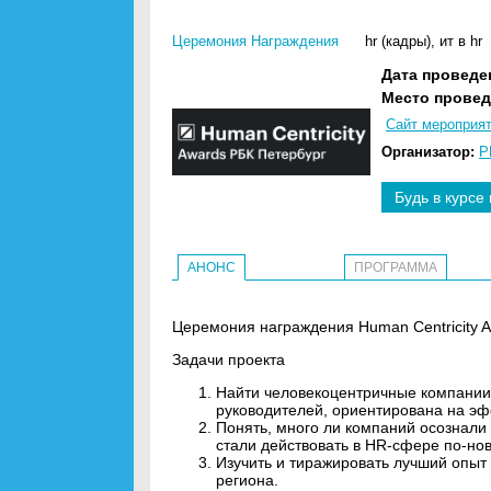
Церемония Награждения
hr (кадры)
,
ит в hr
Дата проведе
Место провед
Сайт мероприя
Организатор:
Р
Будь в курсе
АНОНС
ПРОГРАММА
Церемония награждения Human Centricity A
Задачи проекта
Найти человекоцентричные компании, 
руководителей, ориентирована на э
Понять, много ли компаний осознали
стали действовать в HR-сфере по-нов
Изучить и тиражировать лучший опы
региона.