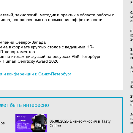
F
0
тегий, технологий, методик и практик в области работы с
м
гиона, направленных на повышение эффективности
а
0
к
2
омпаний Северо-Запада
мма в формате круглых столов с ведущими HR-
3
HR-департаментов
к
ов по итогам дискуссий на ресурсах РБК Петербург
в
Human Cenrticity Award 2026
3
R
 и конференции г. Санкт-Петербург
3
в
2
м
жет быть интересно
с
2
н
06.08.2026
Бизнес-миссия в Tasty
лов
к
Coffee