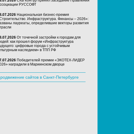
8.07.2026
СКБ Контур принял заседание Правления
ссоциации РУССОФТ
8.07.2026
Национальная бизнес-премия
Строительство. Инфраструктура. Финансы – 2026»:
азваны лауреаты, определившие векторы развития
трасли
8.07.2026
От точечной застройки к городам для
юдей: как прошел форум «Инфраструктура
удущего: цифровые города с устойчивым
ультурным наследием» в ТПП РФ
7.07.2026
Победителей премии «ЭКОТЕХ-ЛИДЕР
026» наградили в Мариинском дворце
родвижение сайтов в Санкт-Петербурге