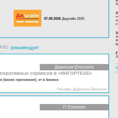
2
А
2
«
07.08.2026
Дедлайн 2026
н
о
2
л
б
к
рекомендует
2
2
Директум (Directum)
П
рпоративных сервисов в «ИНГОРТЕХЕ»
я (бизнес-приложения),
ит в бизнесе
Реклама. Директум (Directum)
IT Elements