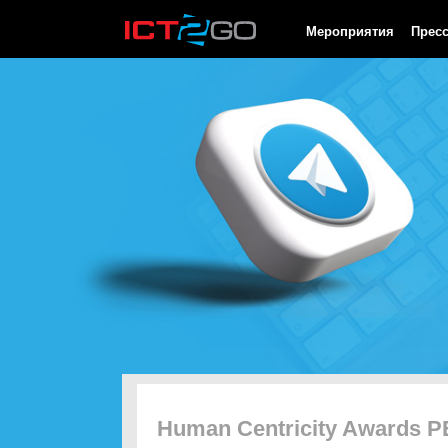
HTTP/1.0 200 OK Cache-Control: no-cache, private Date: Thu, 06
Мероприятия
Прес
Human Centricity Awards 