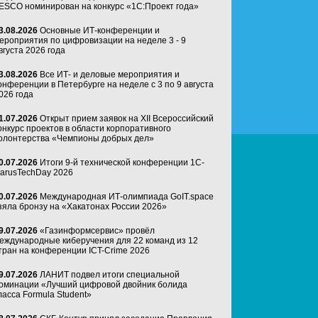
ESCO номинирован на конкурс «1С:Проект года»
3.08.2026
Основные ИТ-конференции и
ероприятия по цифровизации на неделе 3 - 9
вгуста 2026 года
3.08.2026
Все ИТ- и деловые мероприятия и
онференции в Петербурге на неделе с 3 по 9 августа
026 года
1.07.2026
Открыт прием заявок на XII Всероссийский
онкурс проектов в области корпоративного
олонтерства «Чемпионы добрых дел»
0.07.2026
Итоги 9-й технической конференции 1C-
arusTechDay 2026
0.07.2026
Международная ИТ-олимпиада GoIT.space
зяла бронзу на «Хакатонах России 2026»
9.07.2026
«Газинформсервис» провёл
еждународные киберучения для 22 команд из 12
тран на конференции ICT-Crime 2026
9.07.2026
ЛАНИТ подвел итоги специальной
оминации «Лучший цифровой двойник болида
ласса Formula Student»