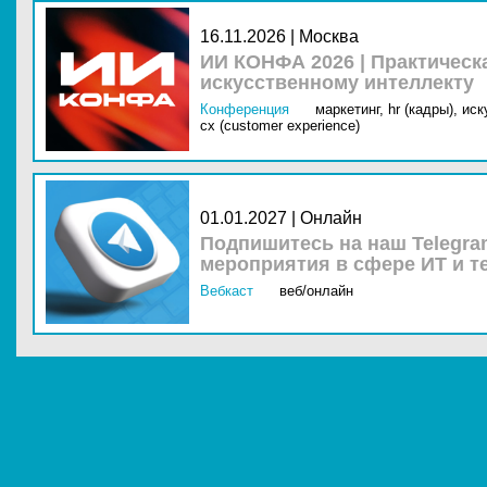
16.11.2026 | Москва
ИИ КОНФА 2026 | Практическ
искусственному интеллекту
Конференция
маркетинг,
hr (кадры),
иск
cx (customer experience)
01.01.2027 | Онлайн
Подпишитесь на наш Telegra
мероприятия в сфере ИТ и т
Вебкаст
веб/онлайн