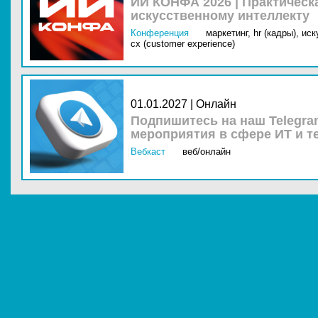
ИИ КОНФА 2026 | Практическ
искусственному интеллекту
Конференция
маркетинг,
hr (кадры),
иск
cx (customer experience)
01.01.2027 | Онлайн
Подпишитесь на наш Telegra
мероприятия в сфере ИТ и т
Вебкаст
веб/онлайн