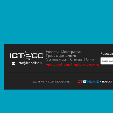
Новости
|
Мероприятия
Рассылк
Пресс-мероприятия
Организаторы
|
Спикеры
|
О нас
info@ict-online.ru
Аренда облачной инфраструктуры
Другие наши проекты:
- новос