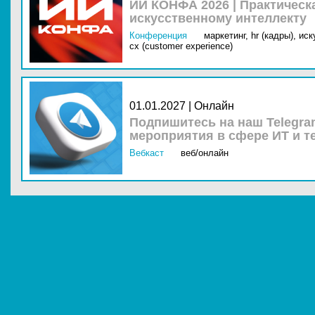
ИИ КОНФА 2026 | Практическ
искусственному интеллекту
Конференция
маркетинг,
hr (кадры),
иск
cx (customer experience)
01.01.2027 | Онлайн
Подпишитесь на наш Telegra
мероприятия в сфере ИТ и т
Вебкаст
веб/онлайн