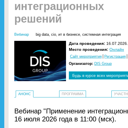
интеграционных
решений
Вебинар
big data
,
cio
,
ит в бизнесе
,
системная интеграция
Дата проведения:
16.07.2026.
Место проведения:
Онлайн
Сайт мероприятия
Регистрация
Организатор:
DIS Group
Будь в курсе всех мероприят
АНОНС
ПРОГРАММА
УЧАСТ
Вебинар "Применение интеграцион
16 июля 2026 года в 11:00 (мск).