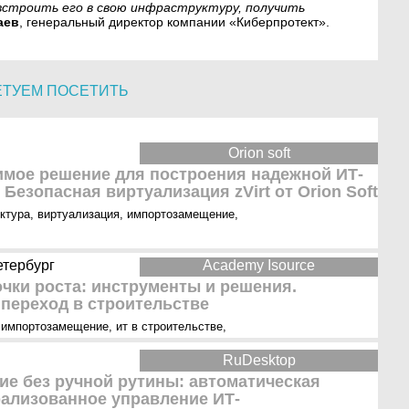
встроить его в свою инфраструктуру, получить
аев
, генеральный директор компании «Киберпротект».
ЕТУЕМ ПОСЕТИТЬ
Orion soft
мое решение для построения надежной ИТ-
Безопасная виртуализация zVirt от Orion Soft
ктура
,
виртуализация
,
импортозамещение
,
етербург
Academy Isource
очки роста: инструменты и решения.
 переход в строительстве
,
импортозамещение
,
ит в строительстве
,
RuDesktop
е без ручной рутины: автоматическая
рализованное управление ИТ-