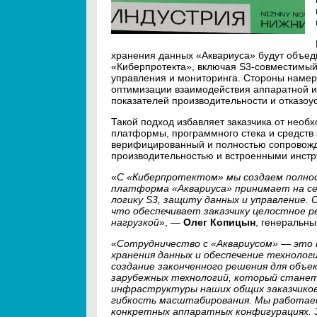
хранения данных «Аквариуса» будут объед
«Киберпротекта», включая S3-совместимый
управления и мониторинга. Стороны намер
оптимизации взаимодействия аппаратной и
показателей производительности и отказоу
Такой подход избавляет заказчика от необ
платформы, программного стека и средств 
верифицированный и полностью сопровожда
производительностью и встроенными инст
«
С «Киберпротектом» мы создаем полнос
платформа «Аквариуса» принимает на се
логику S3, защиту данных и управление.
что обеспечивает заказчику целостное 
нагрузкой
», —
Олег Копицын
, генеральны
«
Сотрудничество с «Аквариусом» — это 
хранения данных и обеспечение техноло
создание законченного решения для объе
зарубежных технологий, который стане
инфраструктуры наших общих заказчиков
гибкость масштабирования. Мы работае
конкретных аппаратных конфигурациях. З