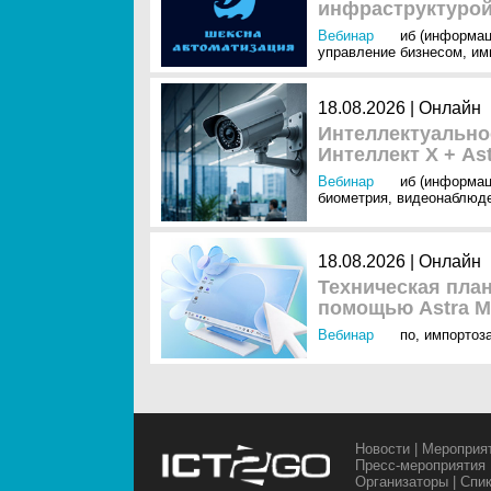
инфраструктуро
Вебинар
иб (информац
управление бизнесом
,
им
18.08.2026 | Онлайн
Интеллектуально
Интеллект Х + Ast
Вебинар
иб (информац
биометрия
,
видеонаблюд
18.08.2026 | Онлайн
Техническая план
помощью Astra Mi
Вебинар
по
,
импортоз
Новости
|
Мероприя
Пресс-мероприятия
Организаторы
|
Спи