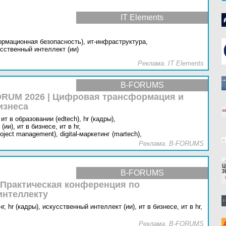
IT Elements
ормационная безопасность),
ит-инфраструктура,
сственный интеллект (ии)
Реклама. IT Elements
B-FORUMS
RUM 2026 | Цифровая трансформация и
изнеса
ит в образовании (edtech),
hr (кадры),
(ии),
ит в бизнесе,
ит в hr,
oject management),
digital-маркетинг (martech),
Реклама. B-FORUMS
B-FORUMS
 Практическая конференция по
интеллекту
г,
hr (кадры),
искусственный интеллект (ии),
ит в бизнесе,
ит в hr,
Реклама. B-FORUMS