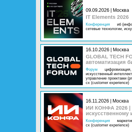
09.09.2026 | Москва
IT Elements 2026
Конференция
иб (инф
сетевые технологии,
иску
16.10.2026 | Москва
GLOBAL TECH FO
автоматизация б
Форум
цифровизация,
искусственный интеллект 
управление проектами (pr
cx (customer experience)
16.11.2026 | Москва
ИИ КОНФА 2026 |
искусственному 
Конференция
маркетин
cx (customer experience)