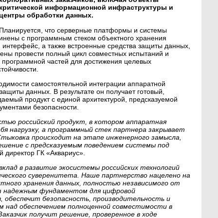
критической информационной инфраструктуры и
центры обработки данных.
Планируется, что серверные платформы и системы
инены с программным стеком объектного хранения
 интерфейс, а также встроенные средства защиты данных,
ены провести полный цикл совместных испытаний и
 программной частей для достижения целевых
стойчивости.
ходимости самостоятельной интеграции аппаратной
защиты данных. В результате он получает готовый,
емый продукт с единой архитектурой, предсказуемой
рументами безопасности.
тью российский продукт, в котором аппаратная
бя нагрузку, а программный стек партнера закрывает
 Стыковка происходит на этапе инженерного замысла,
решение с предсказуемым поведением системы под
й директор ГК «Аквариус».
вклад в развитие экосистемы российских технологий
гического суверенитета. Наше партнерство нацелено на
ктного хранения данных, полностью независимого от
т надежным фундаментом для цифровой
, обеспечит безопасность, производительность и
м над обеспечением полноценной совместимости в
аказчик получит решение, проверенное в ходе