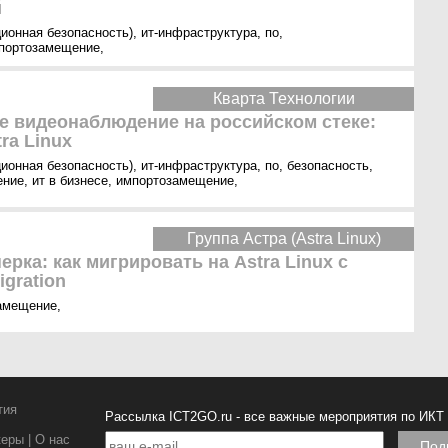
й
ионная безопасность)
,
ит-инфраструктура
,
по
,
портозамещение
,
Кварта Технологии
е видеонаблюдение на российском стеке:
ra Linux
ионная безопасность)
,
ит-инфраструктура
,
по
,
безопасность
,
ение
,
ит в бизнесе
,
импортозамещение
,
Группа Астра (Astra Linux)
ерка: как мигрировать на Astra Linux с
gration
амещение
,
тия
Рассылка ICT2GO.ru - все важные мероприятия по ИКТ
керы
|
О нас