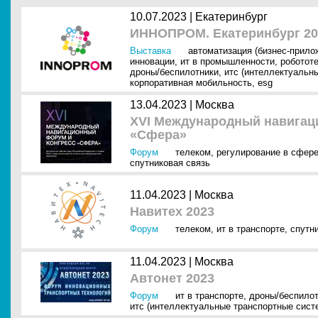
10.07.2023 |
Екатеринбург
ИННОПРОМ. Екатеринбург 20
Выставка
автоматизация (бизнес-прило
инновации
,
ит в промышленности
,
роботот
дроны/беспилотники
,
итс (интеллектуальн
корпоративная мобильность
,
esg
13.04.2023 |
Москва
XVI Международный навигац
«Сфера»
Форум
телеком
,
регулирование в сфере
спутниковая связь
11.04.2023 |
Москва
Навитех 2023
Форум
телеком
,
ит в транспорте
,
спутн
11.04.2023 |
Москва
Автонет 2023
Форум
ит в транспорте
,
дроны/беспило
итс (интеллектуальные транспортные сист