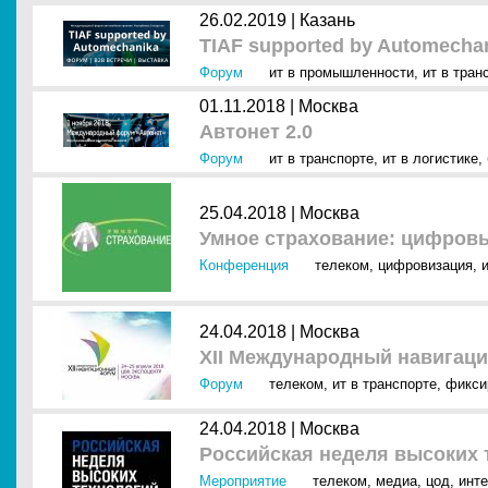
26.02.2019 |
Казань
TIAF supported by Automecha
Форум
ит в промышленности
,
ит в тран
01.11.2018 |
Москва
Автонет 2.0
Форум
ит в транспорте
,
ит в логистике
,
25.04.2018 |
Москва
Умное страхование: цифров
Конференция
телеком
,
цифровизация
,
24.04.2018 |
Москва
XII Международный навигац
Форум
телеком
,
ит в транспорте
,
фикси
24.04.2018 |
Москва
Российская неделя высоких 
Мероприятие
телеком
,
медиа
,
цод
,
инте