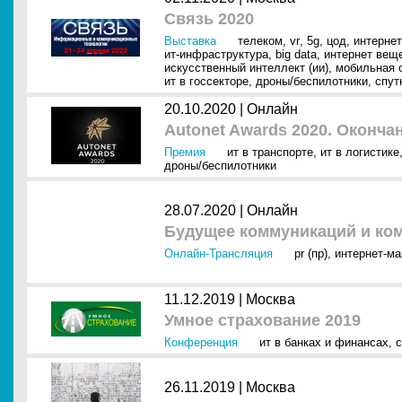
Связь 2020
Выставка
телеком
,
vr
,
5g
,
цод
,
интернет
ит-инфраструктура
,
big data
,
интернет вещей
искусственный интеллект (ии)
,
мобильная 
ит в госсекторе
,
дроны/беспилотники
,
спут
20.10.2020 |
Онлайн
Autonet Awards 2020. Оконча
Премия
ит в транспорте
,
ит в логистике
дроны/беспилотники
28.07.2020 |
Онлайн
Будущее коммуникаций и ко
Онлайн-Трансляция
pr (пр)
,
интернет-ма
11.12.2019 |
Москва
Умное страхование 2019
Конференция
ит в банках и финансах
,
с
26.11.2019 |
Москва