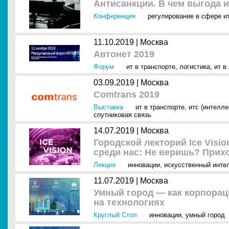
Антисанкции. В чем выгода 
Конференция
регулирование в сфере и
11.10.2019 |
Москва
Автонет 2019
Форум
ит в транспорте
,
логистика
,
ит в
03.09.2019 |
Москва
Comtrans 2019
Выставка
ит в транспорте
,
итс (интелл
спутниковая связь
14.07.2019 |
Москва
Городской лекторий Ice Visi
среди нас: Не веришь? Прих
Лекция
инновации
,
искусственный интел
11.07.2019 |
Москва
Умный город — как корпорац
на технологиях
Круглый Стол
инновации
,
умный город