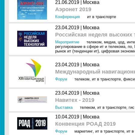
21.06.2019 |
Москва
Аэронет 2019
Конференция
ит в транспорте
23.04.2019 |
Москва
Российская неделя высоких 
Мероприятие
телеком
,
медиа
,
цод
,
инте
регулирование в сфере ит и телекома
,
по
,
рынок ит (тенденции ит)
,
цифровая эконом
23.04.2019 |
Москва
Международный навигационн
Форум
телеком
,
ит в транспорте
,
фикси
23.04.2019 |
Москва
Навитех - 2019
Выставка
телеком
,
ит в транспорте
,
гис
10.04.2019 |
Москва
Конвенция РОАД 2019
Форум
маркетинг
,
ит в транспорте
,
ит в