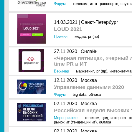
Форум
телеком
,
ит в транспорте
,
спутн
14.03.2021 |
Санкт-Петербург
LOUD 2021
Премия
медиа
,
pr (пр)
27.11.2020 |
Онлайн
«Черная пятница», «черный л
time PR в ИТ
Вебинар
маркетинг
,
pr (пр)
,
интернет-ма
12.11.2020 |
Москва
Управление данными 2020
Форум
big data
,
облака
02.11.2020 |
Москва
Российская неделя высоких т
Мероприятие
телеком
,
цод
,
интернет
,
р
рынок ит (тенденции ит)
,
облака
02.11.2020 |
Москва