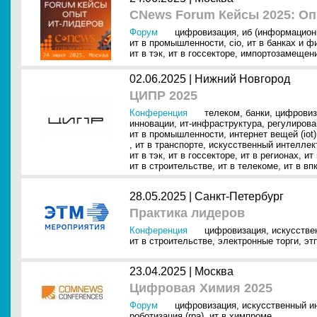
CNews Forum Кейсы 2025: О
Форум
цифровизация
,
иб (информацион
ит в промышленности
,
cio
,
ит в банках и ф
ит в тэк
,
ит в госсекторе
,
импортозамещен
02.06.2025 |
Нижний Новгород
ЦИПР 2025
Конференция
телеком
,
банки
,
цифровиз
инновации
,
ит-инфраструктура
,
регулирова
ит в промышленности
,
интернет вещей (iot)
,
ит в транспорте
,
искусственный интеллект
ит в тэк
,
ит в госсекторе
,
ит в регионах
,
ит
ит в строительстве
,
ит в телекоме
,
ит в вп
28.05.2025 |
Санкт-Петербург
Практика лидеров
Конференция
цифровизация
,
искусстве
ит в строительстве
,
электронные торги
,
эт
23.04.2025 |
Москва
Цифровая Химия 2025
Форум
цифровизация
,
искусственный ин
роботизация (rpa)
,
ит в химпроме