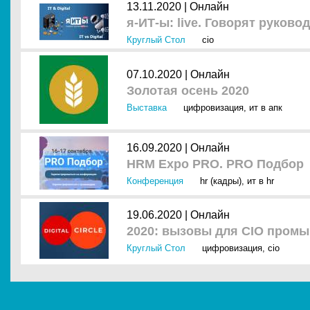
13.11.2020 |
Онлайн
я-ИТ-ы: live. Говорят руково
Круглый Стол
cio
07.10.2020 |
Онлайн
Золотая осень 2020
Выставка
цифровизация
,
ит в апк
16.09.2020 |
Онлайн
HRM Expo PRO. PRO Подбор
Конференция
hr (кадры)
,
ит в hr
19.06.2020 |
Онлайн
2020: вызовы для CIO пром
Круглый Стол
цифровизация
,
cio