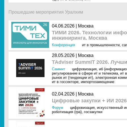
Прошедшие мероприятия Уралхим
04.06.2026 |
Москва
ТИМИ 2026. Технологии инф
инжиниринга. Москва
Конференция
ит в промышленности
,
са
28.05.2026 |
Москва
TAdviser SummIT 2026. Лучши
Саммит
цифровизация
,
иб (информацио
регулирование в сфере ит и телекома
,
ит 
рынок ит (тенденции ит)
,
электронная комм
ит в госсекторе
,
импортозамещение
02.04.2026 |
Москва
Цифровые закупки + ИИ 2026
Форум
цифровизация
,
искусственный ин
роботизация (rpa)
,
госзакупки