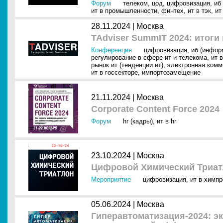
Форум
телеком
,
цод
,
цифровизация
,
иб
ит в промышленности
,
финтех
,
ит в тэк
,
ит
28.11.2024 |
Москва
TAdviser SummIT 2024: итоги
Конференция
цифровизация
,
иб (инфор
регулирование в сфере ит и телекома
,
ит 
рынок ит (тенденции ит)
,
электронная комм
ит в госсекторе
,
импортозамещение
21.11.2024 |
Москва
Corporate Content Force 2024
Форум
hr (кадры)
,
ит в hr
23.10.2024 |
Москва
Цифровой Химический Триат
Мероприятие
цифровизация
,
ит в химп
05.06.2024 |
Москва
Гиперавтоматизация-2024: 