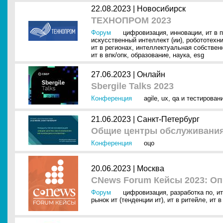
22.08.2023 |
Новосибирск
ТЕХНОПРОМ 2023
Форум
цифровизация
,
инновации
,
ит в 
искусственный интеллект (ии)
,
робототехн
ит в регионах
,
интеллектуальная собствен
ит в впк/опк
,
образование
,
наука
,
esg
27.06.2023 |
Онлайн
Sbergile Talks 2023
Конференция
agile
,
ux
,
qa и тестирован
21.06.2023 |
Санкт-Петербург
Общие центры обслуживания:
Конференция
оцо
20.06.2023 |
Москва
CNews Forum Кейсы 2023: О
Форум
цифровизация
,
разработка по
,
и
рынок ит (тенденции ит)
,
ит в ритейле
,
ит в