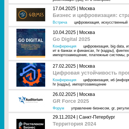
17.04.2025 |
Москва
Бизнес и цифровизация: стр
Встреча
цифровизация
,
искусственный 
10.04.2025 |
Москва
Go Digital 2025
Конференция
цифровизация
,
big data
,
и
ит в банках и финансах
,
hr (кадры)
,
финтех
импортозамещение
,
платежные системы
,
р
27.02.2025 |
Москва
Цифровая устойчивость про
Конференция
цифровизация
,
иб (инфор
hr (кадры)
,
импортозамещение
26.02.2025 |
Москва
GR Force 2025
Форум
управление бизнесом
,
gr
,
регули
29.11.2024 |
Санкт-Петербург
Территория 2024