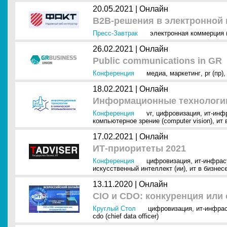
20.05.2021 |
Онлайн
B2B-решения в электронной
Пресс-Завтрак
электронная коммерция 
26.02.2021 |
Онлайн
Public communications in GR
Конференция
медиа
,
маркетинг
,
pr (пр)
18.02.2021 |
Онлайн
Информационные технологи
Конференция
vr
,
цифровизация
,
ит-инф
компьютерное зрение (computer vision)
,
ит 
17.02.2021 |
Онлайн
ИТ-приоритеты 2021
Конференция
цифровизация
,
ит-инфрас
искусственный интеллект (ии)
,
ит в бизнес
13.11.2020 |
Онлайн
CIO и CDO: конкуренция или
Круглый Стол
цифровизация
,
ит-инфра
cdo (chief data officer)