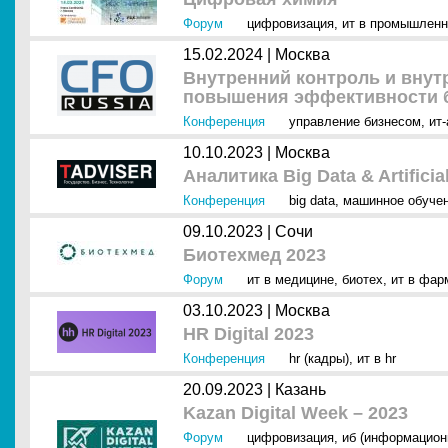
Форум
цифровизация
,
ит в промышленн
15.02.2024 |
Москва
Внутренний контроль и внут
повышения эффективности б
Конференция
управление бизнесом
,
ит
10.10.2023 |
Москва
Аналитика Big Data & Artificial
Конференция
big data
,
машинное обуче
09.10.2023 |
Сочи
Биотехмед 2023
Форум
ит в медицине
,
биотех
,
ит в фар
03.10.2023 |
Москва
HR Digital 2023
Конференция
hr (кадры)
,
ит в hr
20.09.2023 |
Казань
Kazan Digital Week – 2023
Форум
цифровизация
,
иб (информацион