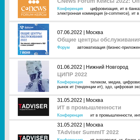
CNews Forum Кейсы 2022: О
Конференция
цифровизация
,
ит в банк
электронная коммерция (e-commerce)
,
ит в
07.06.2022 |
Москва
Общие центры обслуживания
Форум
автоматизация (бизнес-приложен
01.06.2022 |
Нижний Новгород
ЦИПР 2022
Конференция
телеком
,
медиа
,
цифрови
рынок ит (тенденции ит)
,
эдо
,
цифровая эк
31.05.2022 |
Москва
ИТ в промышленности
Конференция
ит в промышленности
,
ин
31.05.2022 |
Москва
TAdviser SummIT 2022
Конференция
ит-аутсорсинг
,
vr
,
банки
,