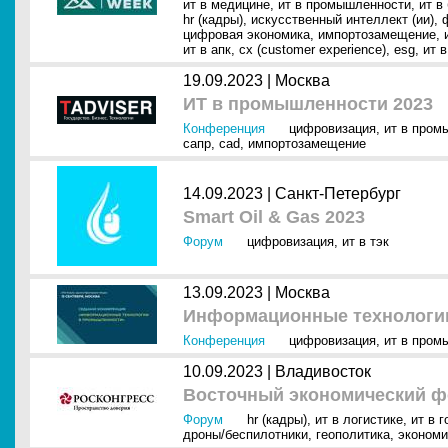
ит в медицине
,
ит в промышленности
,
ит в
hr (кадры)
,
искусственный интеллект (ии)
,
цифровая экономика
,
импортозамещение
,
ит в апк
,
cx (customer experience)
,
esg
,
ит 
19.09.2023 |
Москва
ИТ в промышленности 2023
Конференция
цифровизация
,
ит в пром
сапр
,
cad
,
импортозамещение
14.09.2023 |
Санкт-Петербург
Smart Oil & Gas 2023
Форум
цифровизация
,
ит в тэк
13.09.2023 |
Москва
Информационные технологи
Конференция
цифровизация
,
ит в пром
10.09.2023 |
Владивосток
Восточный экономический ф
Форум
hr (кадры)
,
ит в логистике
,
ит в 
дроны/беспилотники
,
геополитика
,
экономи