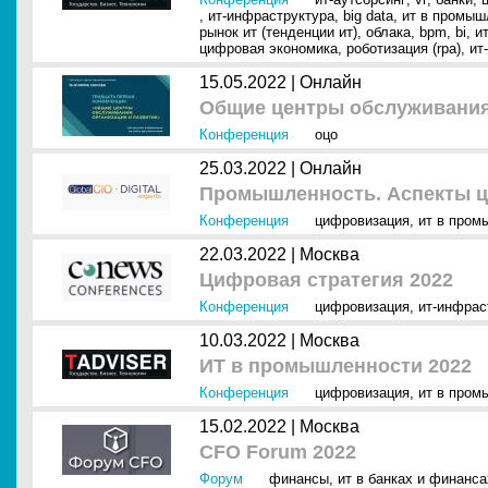
,
ит-инфраструктура
,
big data
,
ит в промыш
рынок ит (тенденции ит)
,
облака
,
bpm
,
bi
,
и
цифровая экономика
,
роботизация (rpa)
,
ит
15.05.2022 |
Онлайн
Общие центры обслуживания:
Конференция
оцо
25.03.2022 |
Онлайн
Промышленность. Аспекты 
Конференция
цифровизация
,
ит в пром
22.03.2022 |
Москва
Цифровая стратегия 2022
Конференция
цифровизация
,
ит-инфрас
10.03.2022 |
Москва
ИТ в промышленности 2022
Конференция
цифровизация
,
ит в пром
15.02.2022 |
Москва
CFO Forum 2022
Форум
финансы
,
ит в банках и финанса