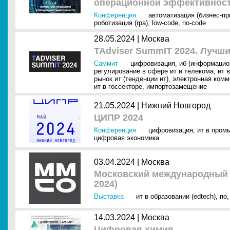
операционной эффективнос
Конференция
автоматизация (бизнес-п
роботизация (rpa)
,
low-code
,
no-code
28.05.2024 |
Москва
TAdviser SummIT 2024. Лучши
Саммит
цифровизация
,
иб (информацио
регулирование в сфере ит и телекома
,
ит 
рынок ит (тенденции ит)
,
электронная комм
ит в госсекторе
,
импортозамещение
21.05.2024 |
Нижний Новгород
ЦИПР 2024
Конференция
цифровизация
,
ит в пром
цифровая экономика
03.04.2024 |
Москва
Московский международный
2024)
Выставка
ит в образовании (edtech)
,
по
14.03.2024 |
Москва
Цифровая химия