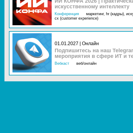
ИИ КОНФА 2026 | Практическ
искусственному интеллекту
Конференция
маркетинг,
hr (кадры),
иск
cx (customer experience)
01.01.2027 | Онлайн
Подпишитесь на наш Telegra
мероприятия в сфере ИТ и т
Вебкаст
веб/онлайн