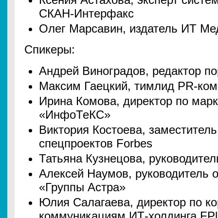
СКАН-Интерфакс
Олег Марсавин, издатель ИТ Мед
Спикеры:
Андрей Виноградов, редактор по
Максим Гаецкий, тимлид PR-ко
Ирина Комова, директор по марк
«ИнфоТеКС»
Виктория Костоева, заместител
спецпроектов Forbes
Татьяна Кузнецова, руководител
Алексей Наумов, руководитель о
«Группы Астра»
Юлия Салагаева, директор по к
коммуникациям ИТ-холдинга FPl