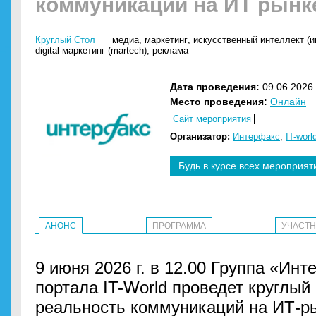
коммуникаций на ИТ рынк
Круглый Стол
медиа
,
маркетинг
,
искусственный интеллект (и
digital-маркетинг (martech)
,
реклама
Дата проведения:
09.06.2026.
Место проведения:
Онлайн
Сайт мероприятия
Организатор:
Интерфакс
,
IT-worl
Будь в курсе всех мероприят
АНОНС
ПРОГРАММА
УЧАСТ
9 июня 2026 г. в 12.00 Группа «Ин
портала IT-World проведет круглый
реальность коммуникаций на ИТ-р