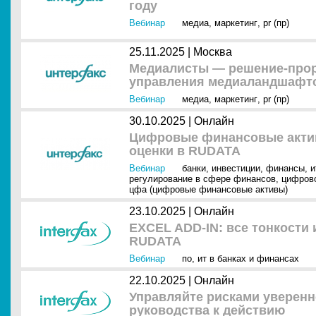
году
Вебинар
медиа
,
маркетинг
,
pr (пр)
25.11.2025 |
Москва
Медиалисты — решение-прор
управления медиаландшафт
Вебинар
медиа
,
маркетинг
,
pr (пр)
30.10.2025 |
Онлайн
Цифровые финансовые актив
оценки в RUDATA
Вебинар
банки
,
инвестиции
,
финансы
,
и
регулирование в сфере финансов
,
цифрово
цфа (цифровые финансовые активы)
23.10.2025 |
Онлайн
EXCEL ADD-IN: все тонкости
RUDATA
Вебинар
по
,
ит в банках и финансах
22.10.2025 |
Онлайн
Управляйте рисками уверенн
руководства к действию