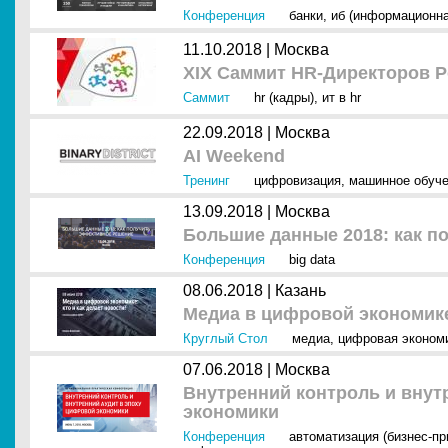
Конференция
банки
,
иб (информационна
11.10.2018 |
Москва
XIX Саммит HR-Директоров Р
Саммит
hr (кадры)
,
ит в hr
22.09.2018 |
Москва
AI Weekend
Тренинг
цифровизация
,
машинное обуч
13.09.2018 |
Москва
Большие данные 2018: как п
Конференция
big data
08.06.2018 |
Казань
Медиа в цифровой экономике:
Круглый Стол
медиа
,
цифровая эконом
07.06.2018 |
Москва
Внутренний контроль и внут
экономики
Конференция
автоматизация (бизнес-п