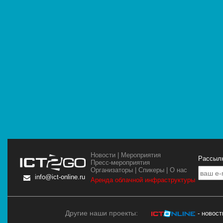
Новости
|
Мероприятия
Рассылк
Пресс-мероприятия
Организаторы
|
Спикеры
|
О нас
info@ict-online.ru
Аренда облачной инфраструктуры
Другие наши проекты:
- новос