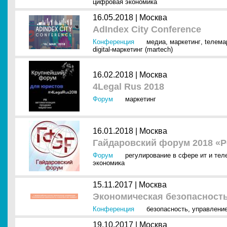
цифровая экономика
16.05.2018 |
Москва
AdIndex City Conference
Конференция
медиа
,
маркетинг
,
tелема
digital-маркетинг (martech)
16.02.2018 |
Москва
4Legal Rus 2018
Форум
маркетинг
16.01.2018 |
Москва
Гайдаровский форум 2018 «Р
Форум
регулирование в сфере ит и тел
экономика
15.11.2017 |
Москва
Экономическая безопасность
Конференция
безопасность
,
управлени
19.10.2017 |
Москва