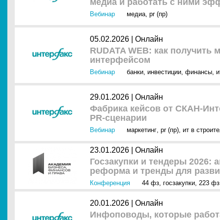
медиа и работать с ними эф
Вебинар
медиа
,
pr (пр)
05.02.2026 |
Онлайн
RUDATA WEB: как получить м
интерфейсом
Вебинар
банки
,
инвестиции
,
финансы
,
и
29.01.2026 |
Онлайн
Фабрика кейсов от СКАН-Инт
PR-сценарии
Вебинар
маркетинг
,
pr (пр)
,
ит в строит
23.01.2026 |
Онлайн
Госзакупки и тендеры 2026: 
реформа и тренды для разви
Конференция
44 фз
,
госзакупки
,
223 фз
20.01.2026 |
Онлайн
Инфоповоды, которые работа