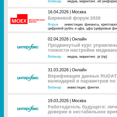
Вебинар
медиа
,
маркетинг
,
иб (информа
16.04.2026 |
Москва
Биржевой форум 2026
Форум
инвестиции
,
финансы
,
криптова
цифровой рубль и цфа
,
цфа (цифровые фи
02.04.2026 |
Онлайн
Продвинутый курс управлени
тонкости настройки медиаан
Вебинар
медиа
,
маркетинг
,
pr (пр)
31.03.2026 |
Онлайн
Верификация данных RUDAT
календарей и параметров по
Вебинар
инвестиции
,
финтех
19.03.2026 |
Москва
Работодатель будущего: лич
доверие в нестабильное вре