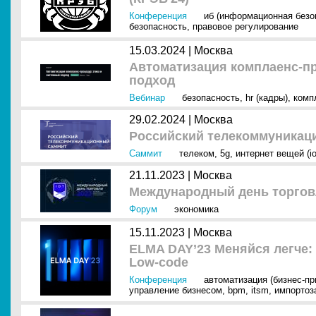
Конференция
иб (информационная безо
безопасность
,
правовое регулирование
15.03.2024 |
Москва
Автоматизация комплаенс-пр
подход
Вебинар
безопасность
,
hr (кадры)
,
комп
29.02.2024 |
Москва
Российский телекоммуникац
Саммит
телеком
,
5g
,
интернет вещей (io
21.11.2023 |
Москва
Международный день торгов
Форум
экономика
15.11.2023 |
Москва
ELMA DAY’23 Меняйся легче
Low-code
Конференция
автоматизация (бизнес-п
управление бизнесом
,
bpm
,
itsm
,
импортоз