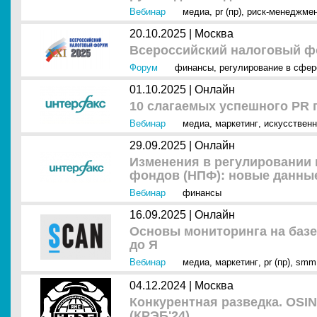
Вебинар
медиа
,
pr (пр)
,
риск-менеджме
20.10.2025 |
Москва
Всероссийский налоговый ф
Форум
финансы
,
регулирование в сфе
01.10.2025 |
Онлайн
10 слагаемых успешного PR 
Вебинар
медиа
,
маркетинг
,
искусственн
29.09.2025 |
Онлайн
Изменения в регулировании
фондов (НПФ): новые данны
Вебинар
финансы
16.09.2025 |
Онлайн
Основы мониторинга на баз
до Я
Вебинар
медиа
,
маркетинг
,
pr (пр)
,
smm
04.12.2024 |
Москва
Конкурентная разведка. OSI
(КРЭБ'24)