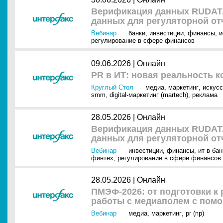
Верификация данных RUDAT
данных для регуляторной от
Вебинар
банки
,
инвестиции
,
финансы
,
и
регулирование в сфере финансов
09.06.2026 |
Онлайн
PR в ИТ: новая реальность 
Круглый Стол
медиа
,
маркетинг
,
искусс
smm
,
digital-маркетинг (martech)
,
реклама
28.05.2026 |
Онлайн
Верификация данных RUDAT
данных для регуляторной о
Вебинар
инвестиции
,
финансы
,
ит в ба
финтех
,
регулирование в сфере финансов
28.05.2026 |
Онлайн
ПМЭФ-2026: от подготовки к 
работы с медиаполем с пом
Вебинар
медиа
,
маркетинг
,
pr (пр)