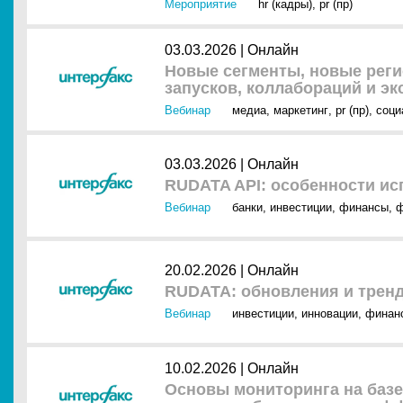
Мероприятие
hr (кадры)
,
pr (пр)
03.03.2026 |
Онлайн
Новые сегменты, новые реги
запусков, коллабораций и эк
Вебинар
медиа
,
маркетинг
,
pr (пр)
,
соци
03.03.2026 |
Онлайн
RUDATA API: особенности ис
Вебинар
банки
,
инвестиции
,
финансы
,
ф
20.02.2026 |
Онлайн
RUDATA: обновления и трен
Вебинар
инвестиции
,
инновации
,
финан
10.02.2026 |
Онлайн
Основы мониторинга на базе