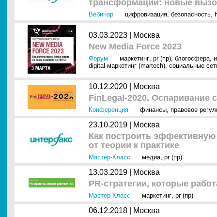
трансформации: новые вызо
Вебинар
цифровизация
,
безопасность
,
03.03.2023 |
Москва
New Media Force 2023
Форум
маркетинг
,
pr (пр)
,
блогосфера
,
и
digital-маркетинг (martech)
,
социальные сет
10.12.2020 |
Москва
FinLegal-2020. Оспаривание 
Конференция
финансы
,
правовое регул
23.10.2019 |
Москва
Как построить эффективную
от теории к практике
Мастер-Класс
медиа
,
pr (пр)
13.03.2019 |
Москва
PR-стратегии, которые рабо
Мастер-Класс
маркетинг
,
pr (пр)
06.12.2018 |
Москва