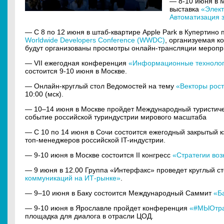
— 8-10 июня в 
выставка
«Элект
Автоматизация 
— С 8 по 12 июня в штаб-квартире Apple Park в Купертино
Worldwide Developers Conference (WWDC)
, организуемая к
будут организованы просмотры онлайн-трансляции меропр
— VII ежегодная конференция
«Информационные технолог
состоится 9-10 июня в Москве.
— Онлайн-круглый стол Ведомостей на тему
«Векторы рос
10:00 (мск).
— 10–14 июня в Москве пройдет Международный туристи
событие российской туриндустрии мирового масштаба
— С 10 по 14 июня в Сочи состоится ежегодный закрытый 
топ-менеджеров российской IT-индустрии.
— 9-10 июня в Москве состоится II конгресс
«Стратегии во
— 9 июня в 12.00 Группа «Интерфакс» проведет круглый с
коммуникаций на ИТ-рынке»
.
— 9–10 июня в Баку состоится Международный Cаммит
«Б
— 9-10 июня в Ярославле пройдет конференция
«#МЫОтрас
площадка для диалога в отрасли ЦОД.