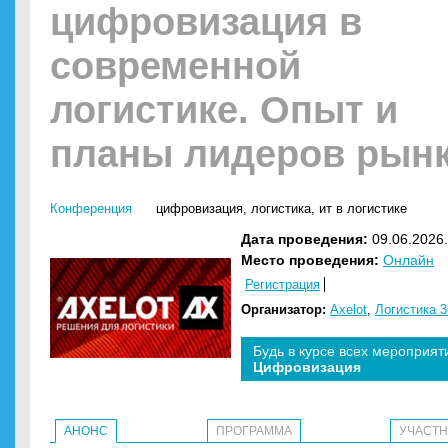
цифровизация в
современной
логистике. Опыт и
планы лидеров рын
Конференция
цифровизация
,
логистика
,
ит в логистике
Дата проведения:
09.06.2026.
Место проведения:
Онлайн
Регистрация
Организатор:
Axelot
,
Логистика 3
Будь в курсе всех мероприят
Цифровизация
АНОНС
ПРОГРАММА
УЧАСТ