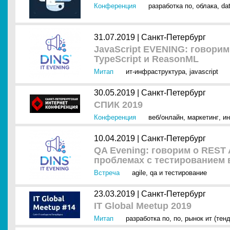
Конференция
разработка по
,
облака
,
da
31.07.2019 |
Санкт-Петербург
JavaScript EVENING: говорим
TypeScript и ReasonML
Митап
ит-инфраструктура
,
javascript
30.05.2019 |
Санкт-Петербург
СПИК 2019
Конференция
веб/онлайн
,
маркетинг
,
ин
10.04.2019 |
Санкт-Петербург
QA Evening: говорим о REST A
проблемах с тестированием в
Встреча
agile
,
qa и тестирование
23.03.2019 |
Санкт-Петербург
IT Global Meetup 2019
Митап
разработка по
,
по
,
рынок ит (тен