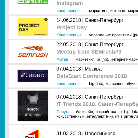
Instagram
Конференция
маркетинг
,
интернет-марк
14.06.2018 |
Санкт-Петербург
Project Day
Конференция
управление проектами (pr
22.05.2018 |
Санкт-Петербург
Meetup from SEMrush#3
Митап
маркетинг
,
pr (пр)
,
интернет-марк
07.04.2018 |
Москва
DataStart Conference 2018
Конференция
big data
,
машинное обуче
07.04.2018 |
Санкт-Петербург
IT Trends 2018. Санкт-Петерб
Форум
блокчейн
,
разработка по
,
big dat
искусственный интеллект (ии)
,
ит в ритейл
31.03.2018 |
Новосибирск