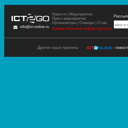
Новости
|
Мероприятия
Рассылк
Пресс-мероприятия
Организаторы
|
Спикеры
|
О нас
info@ict-online.ru
Аренда облачной инфраструктуры
Другие наши проекты:
- новос