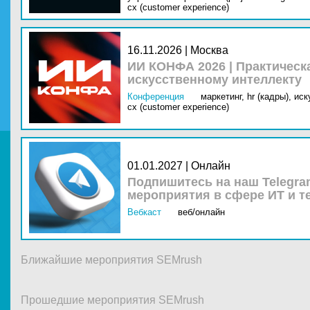
cx (customer experience)
16.11.2026 | Москва
ИИ КОНФА 2026 | Практическ
искусственному интеллекту
Конференция
маркетинг,
hr (кадры),
иск
cx (customer experience)
01.01.2027 | Онлайн
Подпишитесь на наш Telegra
мероприятия в сфере ИТ и т
Вебкаст
веб/онлайн
Ближайшие мероприятия SEMrush
Прошедшие мероприятия SEMrush