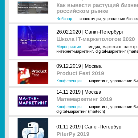
Как вывести растущий бизнес
российском рынке
Вебинар
инвестиции
,
управление бизне
26.02.2020 |
Санкт-Петербург
Школа IT-маркетологов 2020
Мероприятие
медиа
,
маркетинг
,
электр
интернет-маркетинг
,
digital-маркетинг (mart
09.12.2019 |
Москва
Product Fest 2019
Конференция
маркетинг
,
управление б
14.11.2019 |
Москва
Матемаркетинг 2019
Конференция
маркетинг
,
управление б
digital-маркетинг (martech)
01.11.2019 |
Санкт-Петербург
PiterPy 2019