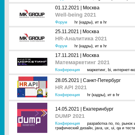
01.12.2021 |
Москва
Well-being 2021
Форум
hr (кадры)
,
ит в hr
25.11.2021 |
Москва
HR-Аналитика 2021
Форум
hr (кадры)
,
ит в hr
17.11.2021 |
Москва
Матемаркетинг 2021
Конференция
маркетинг
,
bi
,
интернет-м
28.05.2021 |
Санкт-Петербург
HR API 2021
Конференция
hr (кадры)
,
ит в hr
14.05.2021 |
Екатеринбург
DUMP 2021
Конференция
разработка по
,
по
,
рынок 
графический дизайн
,
java
,
ux
,
ui
,
qa и тест