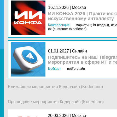
16.11.2026 | Москва
ИИ КОНФА 2026 | Практическ
искусственному интеллекту
Конференция
маркетинг,
hr (кадры),
иск
cx (customer experience)
01.01.2027 | Онлайн
Подпишитесь на наш Telegra
мероприятия в сфере ИТ и т
Вебкаст
веб/онлайн
Ближайшие мероприятия Кодерлайн (KoderLine)
Прошедшие мероприятия Кодерлайн (KoderLine)
20.03.2026 |
Москва