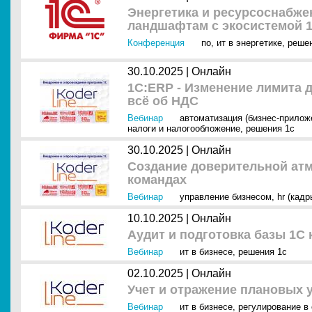
Энергетика и ресурсоснабже
ландшафтам с экосистемой 
Конференция
по
,
ит в энергетике
,
решен
30.10.2025 |
Онлайн
1С:ERP - Изменение лимита д
всё об НДС
Вебинар
автоматизация (бизнес-прилож
налоги и налогообложение
,
решения 1с
30.10.2025 |
Онлайн
Создание доверительной ат
командах
Вебинар
управление бизнесом
,
hr (кадр
10.10.2025 |
Онлайн
Аудит и подготовка базы 1С 
Вебинар
ит в бизнесе
,
решения 1с
02.10.2025 |
Онлайн
Учет и отражение плановых 
Вебинар
ит в бизнесе
,
регулирование в