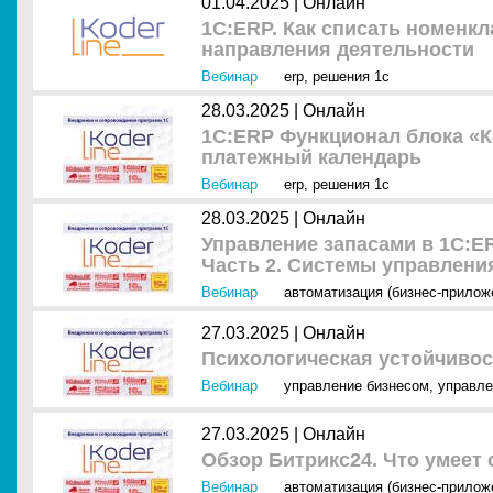
01.04.2025 |
Онлайн
1С:ERP. Как списать номенкл
направления деятельности
Вебинар
erp
,
решения 1с
28.03.2025 |
Онлайн
1С:ERP Функционал блока «Ка
платежный календарь
Вебинар
erp
,
решения 1с
28.03.2025 |
Онлайн
Управление запасами в 1С:E
Часть 2. Системы управлени
Вебинар
автоматизация (бизнес-прилож
27.03.2025 |
Онлайн
Психологическая устойчивос
Вебинар
управление бизнесом
,
управле
27.03.2025 |
Онлайн
Обзор Битрикс24. Что умеет
Вебинар
автоматизация (бизнес-прилож