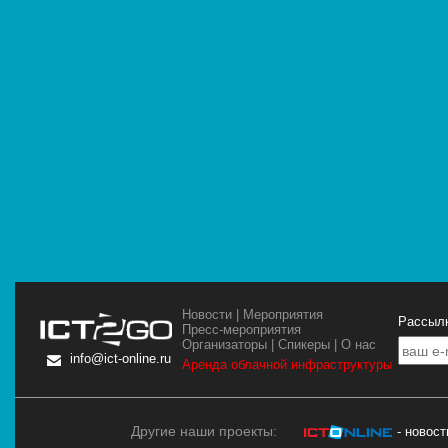
Новости
|
Мероприятия
Рассылк
Пресс-мероприятия
Организаторы
|
Спикеры
|
О нас
info@ict-online.ru
Аренда облачной инфраструктуры
Другие наши проекты:
- новос