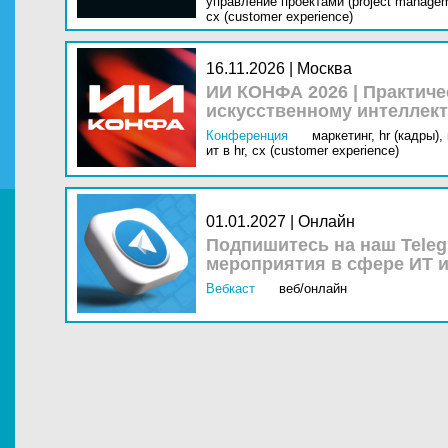
управление проектами (project managem
cx (customer experience)
16.11.2026 | Москва
ИИ КОНФА 2026 | Практич
искусственному интеллект
Конференция
маркетинг,
hr (кадры),
ит в hr,
cx (customer experience)
01.01.2027 | Онлайн
Подпишитесь на наш Teleg
мероприятия в сфере ИТ и
Вебкаст
веб/онлайн