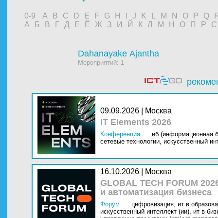
0-9
A
B
C
D
E
F
G
H
I
J
K
L
M
N
O
P
Q
А
Б
В
Г
Д
Е
Ё
Ж
З
И
Й
К
Л
М
Н
О
П
Р
С
Dahanayake Ajantha
Мероприятий: 1
рекоме
09.09.2026 | Москва
IT Elements 2026
Конференция
иб (информационная б
сетевые технологии,
искусственный инт
16.10.2026 | Москва
GLOBAL TECH FORUM 2026
и автоматизация бизнеса
Форум
цифровизация,
ит в образова
искусственный интеллект (ии),
ит в биз