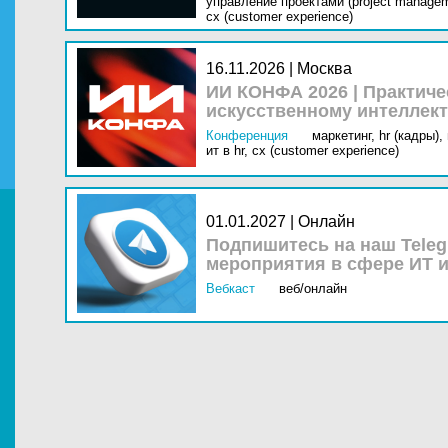
управление проектами (project managem
cx (customer experience)
16.11.2026 | Москва
ИИ КОНФА 2026 | Практич
искусственному интеллект
Конференция
маркетинг,
hr (кадры),
ит в hr,
cx (customer experience)
01.01.2027 | Онлайн
Подпишитесь на наш Teleg
мероприятия в сфере ИТ и
Вебкаст
веб/онлайн