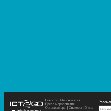
Новости
|
Мероприятия
Рассылк
Пресс-мероприятия
Организаторы
|
Спикеры
|
О нас
info@ict-online.ru