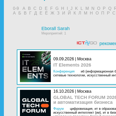
0-9
A
B
C
D
E
F
G
H
I
J
K
L
M
N
O
P
Q
А
Б
В
Г
Д
Е
Ё
Ж
З
И
Й
К
Л
М
Н
О
П
Р
С
Eborall Sarah
Мероприятий: 1
рекоме
09.09.2026 | Москва
IT Elements 2026
Конференция
иб (информационная б
сетевые технологии,
искусственный инт
16.10.2026 | Москва
GLOBAL TECH FORUM 2026
и автоматизация бизнеса
Форум
цифровизация,
ит в образова
искусственный интеллект (ии),
ит в биз