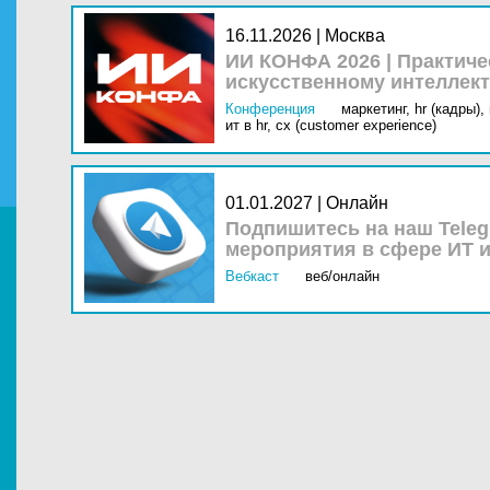
16.11.2026 | Москва
ИИ КОНФА 2026 | Практич
искусственному интеллект
Конференция
маркетинг,
hr (кадры),
ит в hr,
cx (customer experience)
01.01.2027 | Онлайн
Подпишитесь на наш Teleg
мероприятия в сфере ИТ и
Вебкаст
веб/онлайн