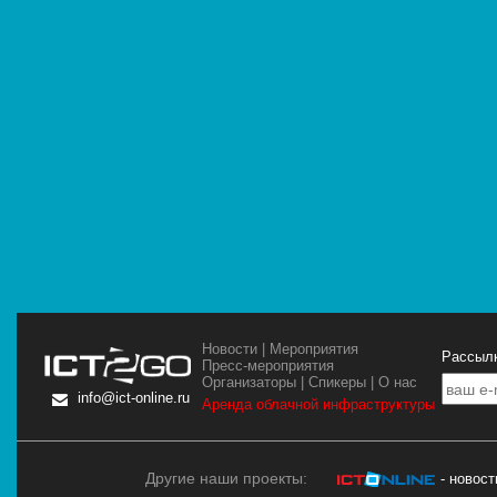
Новости
|
Мероприятия
Рассылк
Пресс-мероприятия
Организаторы
|
Спикеры
|
О нас
info@ict-online.ru
Аренда облачной инфраструктуры
Другие наши проекты:
- новос