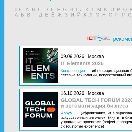
0-9
A
B
C
D
E
F
G
H
I
J
K
L
M
N
O
P
Q
А
Б
В
Г
Д
Е
Ё
Ж
З
И
Й
К
Л
М
Н
О
П
Р
С
рекоме
09.09.2026 | Москва
IT Elements 2026
Конференция
иб (информационная б
сетевые технологии,
искусственный инт
16.10.2026 | Москва
GLOBAL TECH FORUM 2026
и автоматизация бизнеса
Форум
цифровизация,
ит в образова
искусственный интеллект (ии),
ит в биз
управление проектами (project managem
cx (customer experience)