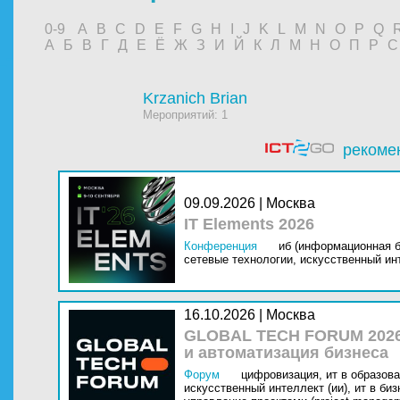
0-9
A
B
C
D
E
F
G
H
I
J
K
L
M
N
O
P
Q
А
Б
В
Г
Д
Е
Ё
Ж
З
И
Й
К
Л
М
Н
О
П
Р
С
Krzanich Brian
Мероприятий: 1
рекоме
09.09.2026 | Москва
IT Elements 2026
Конференция
иб (информационная б
сетевые технологии,
искусственный инт
16.10.2026 | Москва
GLOBAL TECH FORUM 2026
и автоматизация бизнеса
Форум
цифровизация,
ит в образова
искусственный интеллект (ии),
ит в биз