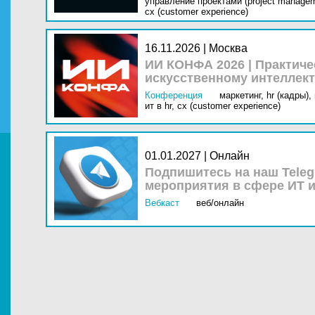
управление проектами (project managem
cx (customer experience)
16.11.2026 | Москва
ИИ КОНФА 2026 | Практич
искусственному интеллект
Конференция
маркетинг,
hr (кадры),
ит в hr,
cx (customer experience)
01.01.2027 | Онлайн
Подпишитесь на наш Teleg
мероприятия в сфере ИТ и
Вебкаст
веб/онлайн