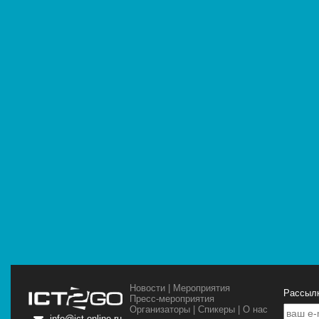
Новости
|
Мероприятия
Рассылк
Пресс-мероприятия
Организаторы
|
Спикеры
|
О нас
info@ict-online.ru