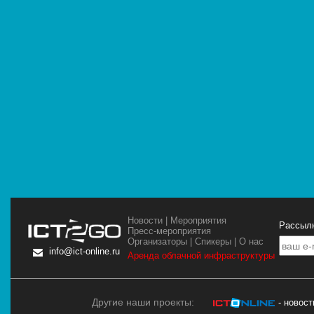
Новости
|
Мероприятия
Рассылк
Пресс-мероприятия
Организаторы
|
Спикеры
|
О нас
info@ict-online.ru
Аренда облачной инфраструктуры
Другие наши проекты:
- новос