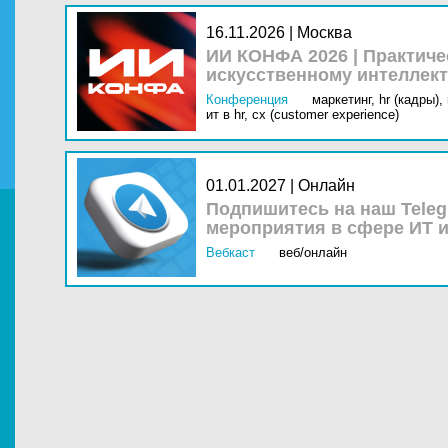
16.11.2026 | Москва
ИИ КОНФА 2026 | Практич
искусственному интеллект
Конференция
маркетинг,
hr (кадры),
ит в hr,
cx (customer experience)
01.01.2027 | Онлайн
Подпишитесь на наш Teleg
мероприятия в сфере ИТ и
Вебкаст
веб/онлайн