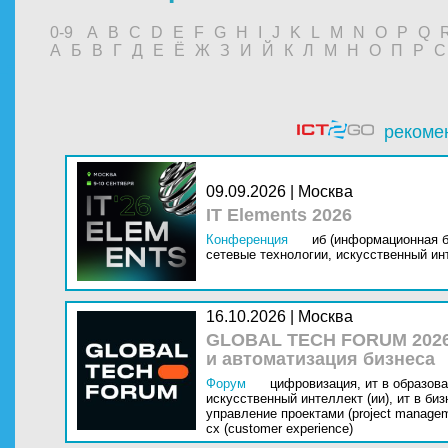
0-9
A
B
C
D
E
F
G
H
I
J
K
L
M
N
O
P
Q
А
Б
В
Г
Д
Е
Ё
Ж
З
И
Й
К
Л
М
Н
О
П
Р
С
рекоме
09.09.2026 | Москва
IT Elements 2026
Конференция
иб (информационная б
сетевые технологии,
искусственный инт
16.10.2026 | Москва
GLOBAL TECH FORUM 2026
и автоматизация бизнеса
Форум
цифровизация,
ит в образова
искусственный интеллект (ии),
ит в биз
управление проектами (project managem
cx (customer experience)